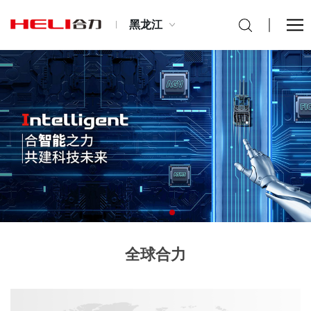
黑龙江
全球合力