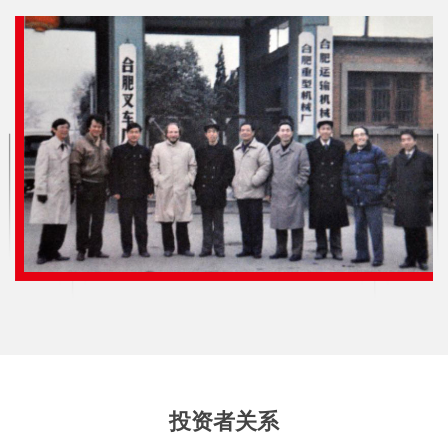
投资者关系