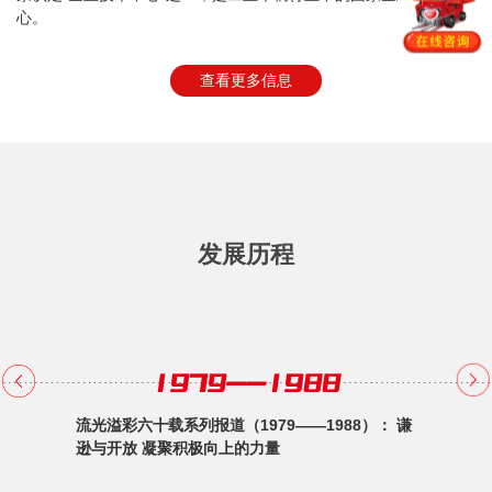
心。
查看更多信息
发展历程
1979——1988
流光溢彩六十载系列报道（1979——1988）： 谦
逊与开放 凝聚积极向上的力量