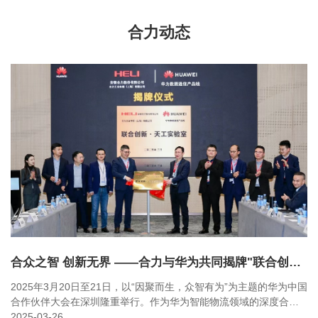
合力动态
合众之智 创新无界 ——合力与华为共同揭牌"联合创新 · 天工实验室"
2025年3月20日至21日，以“因聚而生，众智有为”为主题的华为中国
合作伙伴大会在深圳隆重举行。作为华为智能物流领域的深度合作
伙伴，安徽合力股份有限公司（以下简称“合力”）全方位呈现全场景
2025-03-26